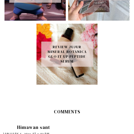
REVIEW JUJUR
MINERAL BOTANICA
GLO IT UP PEPTIDE
SERUM
COMMENTS
Himawan sant
JANUARY 5, 2019 AT 1:03 PM