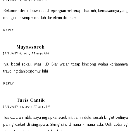
Rekomended dibawa saat bepergian beberapa hari nih, kemasannya yang
mungil dan simpel mudah duselipin di ransel.
REPLY
Muyassaroh
JANUARY 6, 2019 AT 9:44 AM
Iya, betul sekali, Mas.. :D Biar wajah tetap kinclong walau kerjaannya
traveling dan berjemur..hihi
REPLY
Turis Cantik
JANUARY 14, 2019 AT 2:45 PM
Tos dulu ah mbk, saya juga pkai scrub ini. Jamn dulu, susah bnget belinya
paling deket di singapura. Skrng sih, dimana - mana ada. Udh coba yg