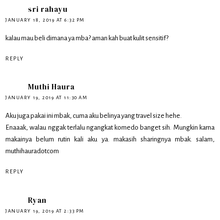
sri rahayu
JANUARY 18, 2019 AT 6:32 PM
kalau mau beli dimana ya mba? aman kah buat kulit sensitif?
REPLY
Muthi Haura
JANUARY 19, 2019 AT 11:30 AM
Aku juga pakai ini mbak, cuma aku belinya yang travel size hehe.
Enaaak, walau nggak terlalu ngangkat komedo banget sih. Mungkin karna
makainya belum rutin kali aku ya. makasih sharingnya mbak. salam,
muthihauradotcom
REPLY
Ryan
JANUARY 19, 2019 AT 2:33 PM