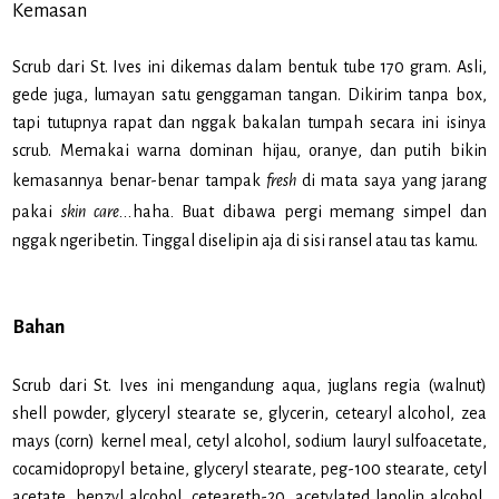
Kemasan
Scrub dari St. Ives ini dikemas dalam bentuk tube 170 gram. Asli,
gede juga, lumayan satu genggaman tangan. Dikirim tanpa box,
tapi tutupnya rapat dan nggak bakalan tumpah secara ini isinya
scrub. Memakai warna dominan hijau, oranye, dan putih bikin
kemasannya benar-benar tampak
fresh
di mata saya yang jarang
pakai
skin care...
haha
.
Buat dibawa pergi memang simpel dan
nggak ngeribetin. Tinggal diselipin aja di sisi ransel atau tas kamu.
Bahan
Scrub dari St. Ives ini mengandung aqua, juglans regia (walnut)
shell powder, glyceryl stearate se, glycerin, cetearyl alcohol, zea
mays (corn) kernel meal, cetyl alcohol, sodium lauryl sulfoacetate,
cocamidopropyl betaine, glyceryl stearate, peg-100 stearate, cetyl
acetate, benzyl alcohol, ceteareth-20, acetylated lanolin alcohol,