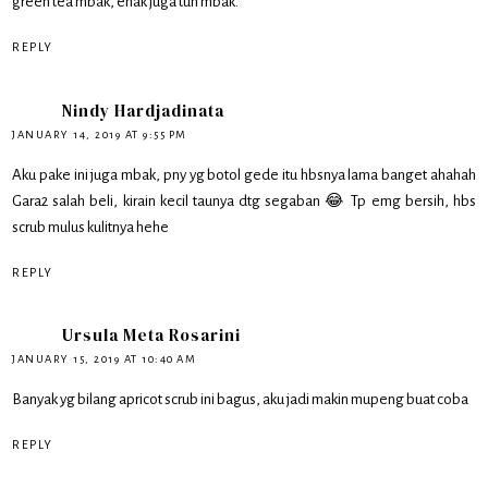
green tea mbak, enak juga tuh mbak.
REPLY
Nindy Hardjadinata
JANUARY 14, 2019 AT 9:55 PM
Aku pake ini juga mbak, pny yg botol gede itu hbsnya lama banget ahahah
Gara2 salah beli, kirain kecil taunya dtg segaban 😂 Tp emg bersih, hbs
scrub mulus kulitnya hehe
REPLY
Ursula Meta Rosarini
JANUARY 15, 2019 AT 10:40 AM
Banyak yg bilang apricot scrub ini bagus, aku jadi makin mupeng buat coba
REPLY