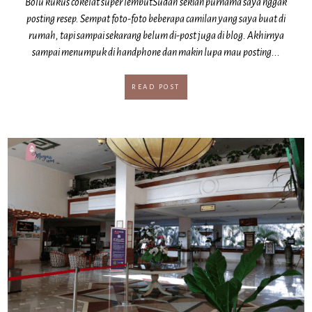
Bolu kukus cokelat super lembutSudah sekian purnama saya nggak
posting resep. Sempat foto-foto beberapa camilan yang saya buat di
rumah, tapi sampai sekarang belum di-post juga di blog. Akhirnya
sampai menumpuk di handphone dan makin lupa mau posting...
READ POST