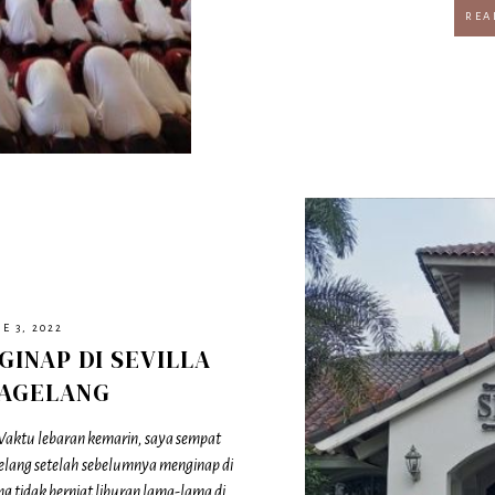
REA
E 3, 2022
INAP DI SEVILLA
AGELANG
Waktu lebaran kemarin, saya sempat
elang setelah sebelumnya menginap di
tidak berniat liburan lama-lama di