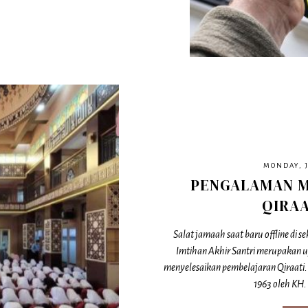
MONDAY, J
PENGALAMAN M
QIRAA
Salat jamaah saat baru offline di s
Imtihan Akhir Santri merupakan uj
menyelesaikan pembelajaran Qiraati. 
1963 oleh KH.