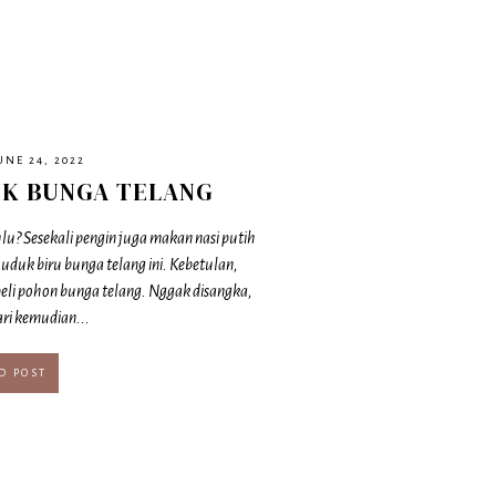
UNE 24, 2022
UK BUNGA TELANG
lu? Sesekali pengin juga makan nasi putih
i uduk biru bunga telang ini. Kebetulan,
eli pohon bunga telang. Nggak disangka,
ri kemudian...
D POST