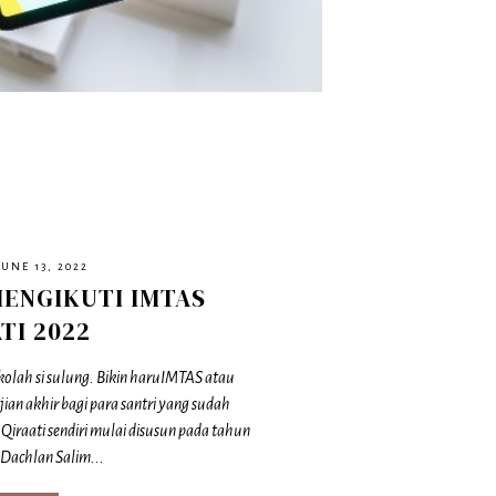
UNE 13, 2022
ENGIKUTI IMTAS
TI 2022
ekolah si sulung. Bikin haruIMTAS atau
ian akhir bagi para santri yang sudah
Qiraati sendiri mulai disusun pada tahun
 Dachlan Salim...