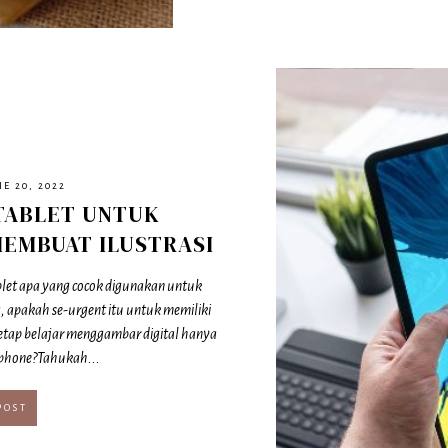
E 20, 2022
TABLET UNTUK
EMBUAT ILUSTRASI
blet apa yang cocok digunakan untuk
, apakah se-urgent itu untuk memiliki
tetap belajar menggambar digital hanya
hone?Tahukah...
POST