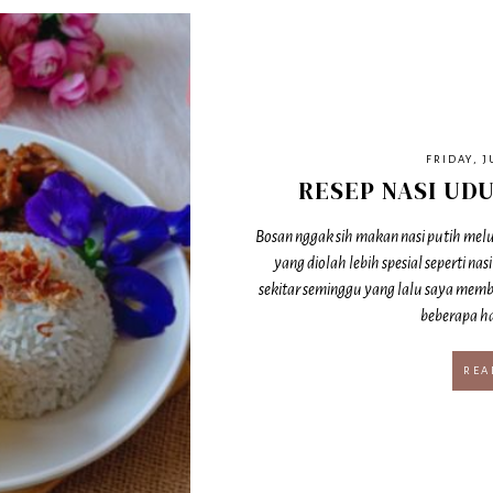
FRIDAY, J
RESEP NASI UD
Bosan nggak sih makan nasi putih melu
yang diolah lebih spesial seperti nas
sekitar seminggu yang lalu saya memb
beberapa ha
REA