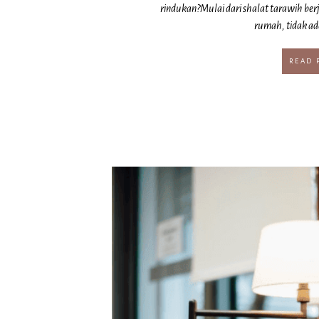
rindukan?Mulai dari shalat tarawih ber
rumah, tidak ada
READ 