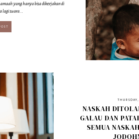
jamaah yang hanya bisa dikerjakan di
 lagi suara...
POST
THURSDAY,
NASKAH DITOLA
GALAU DAN PATAH
SEMUA NASKA
JODOH