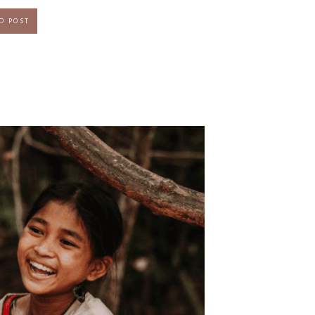
D POST