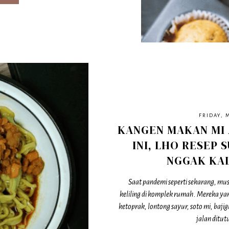
FRIDAY, 
KANGEN MAKAN MI
INI, LHO RESEP
NGGAK KA
Saat pandemi seperti sekarang, 
keliling di komplek rumah. Mereka yan
ketoprak, lontong sayur, soto mi, baji
jalan ditut