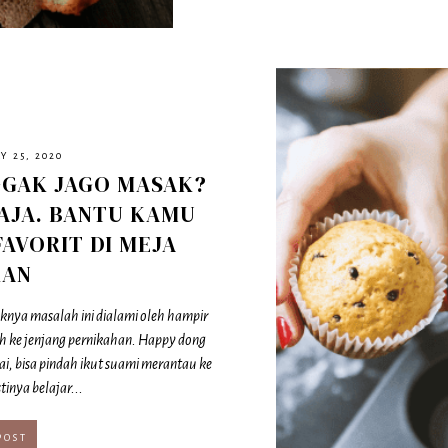
 25, 2020
GGAK JAGO MASAK?
AJA. BANTU KAMU
AVORIT DI MEJA
KAN
knya masalah ini dialami oleh hampir
h ke jenjang pernikahan. Happy dong
ai, bisa pindah ikut suami merantau ke
tinya belajar...
POST