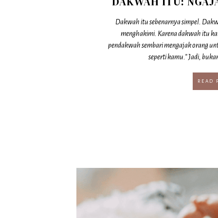
DAKWAH ITU: NGAJ
Dakwah itu sebenarnya simpel. Dakw
menghakimi. Karena dakwah itu kai
pendakwah sembari mengajak orang unt
seperti kamu.” Jadi, buka
READ 