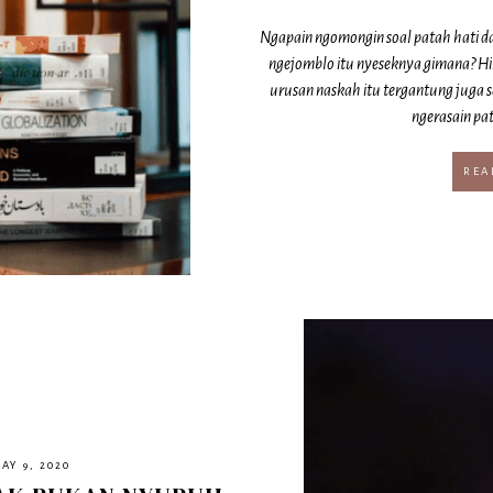
Ngapain ngomongin soal patah hati d
ngejomblo itu nyeseknya gimana? Hik
urusan naskah itu tergantung juga s
ngerasain pat
REA
AY 9, 2020