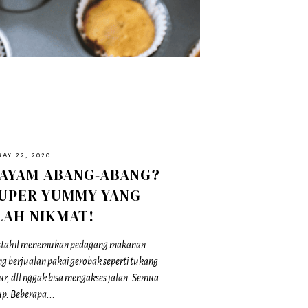
MAY 22, 2020
 AYAM ABANG-ABANG?
 SUPER YUMMY YANG
LAH NIKMAT!
mustahil menemukan pedagang makanan
g berjualan pakai gerobak seperti tukang
gur, dll nggak bisa mengakses jalan. Semua
up. Beberapa...