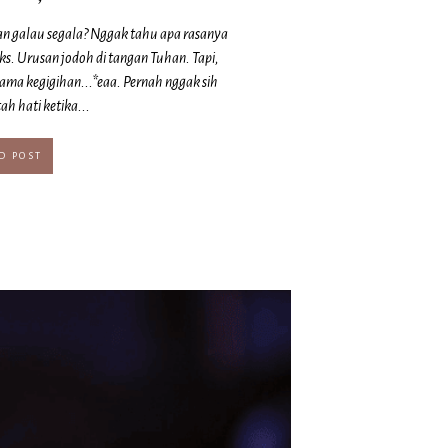
an galau segala? Nggak tahu apa rasanya
s. Urusan jodoh di tangan Tuhan. Tapi,
ama kegigihan...*eaa. Pernah nggak sih
ah hati ketika...
D POST