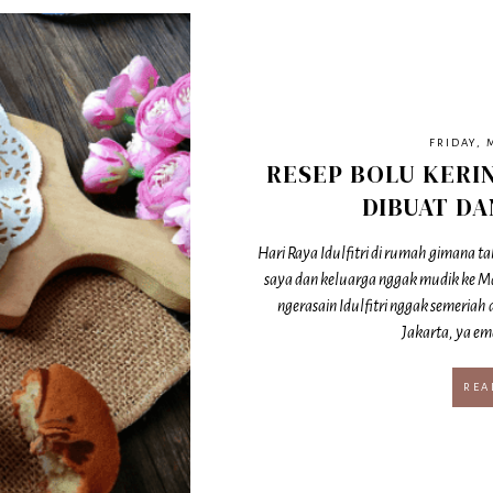
FRIDAY, 
RESEP BOLU KERI
DIBUAT D
Hari Raya Idulfitri di rumah gimana ta
saya dan keluarga nggak mudik ke Ma
ngerasain Idulfitri nggak semeriah
Jakarta, ya em
REA