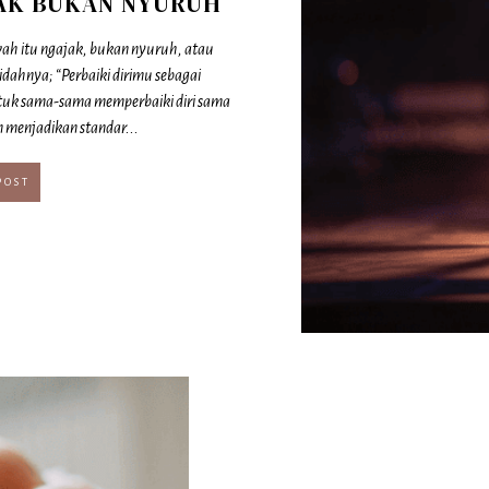
AK BUKAN NYURUH
ah itu ngajak, bukan nyuruh, atau
dahnya; “Perbaiki dirimu sebagai
uk sama-sama memperbaiki diri sama
n menjadikan standar...
POST