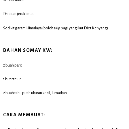
Perasan jeruk limau
Sedikit garam Himalaya (boleh
skip
bagi yang ikut Diet Kenyang)
BAHAN SOMAY KW:
2 buah pare
1 butir telur
2 buah tahu putih ukuran kecil, lumatkan
CARA MEMBUAT: