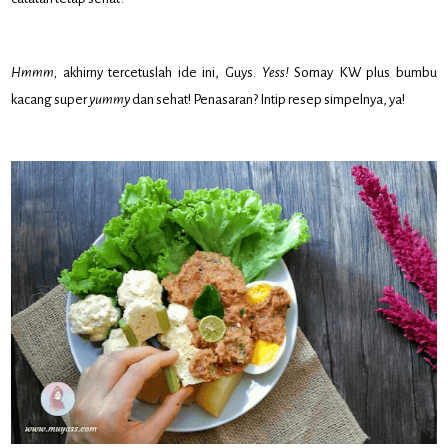
Hmmm,
akhirny tercetuslah ide ini, Guys.
Yess!
Somay KW plus bumbu
kacang super
yummy
dan sehat! Penasaran? Intip resep simpelnya, ya!