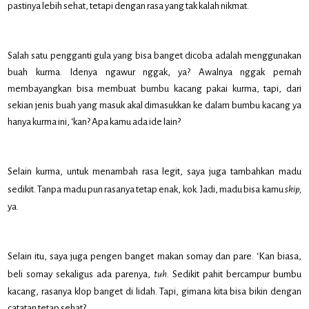
pastinya lebih sehat, tetapi dengan rasa yang tak kalah nikmat.
Salah satu pengganti gula yang bisa banget dicoba adalah menggunakan
buah kurma. Idenya ngawur nggak, ya? Awalnya nggak pernah
membayangkan bisa membuat bumbu kacang pakai kurma, tapi, dari
sekian jenis buah yang masuk akal dimasukkan ke dalam bumbu kacang ya
hanya kurma ini, ‘kan? Apa kamu ada ide lain?
Selain kurma, untuk menambah rasa legit, saya juga tambahkan madu
sedikit. Tanpa madu pun rasanya tetap enak, kok. Jadi, madu bisa kamu
skip,
ya.
Selain itu, saya juga pengen banget makan somay dan pare. ‘Kan biasa,
beli somay sekaligus ada parenya,
tuh
. Sedikit pahit bercampur bumbu
kacang, rasanya klop banget di lidah. Tapi, gimana kita bisa bikin dengan
catatan tetap sehat?