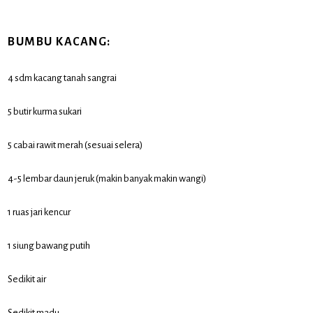
BUMBU KACANG:
4 sdm kacang tanah sangrai
5 butir kurma sukari
5 cabai rawit merah (sesuai selera)
4-5 lembar daun jeruk (makin banyak makin wangi)
1 ruas jari kencur
1 siung bawang putih
Sedikit air
Sedikit madu