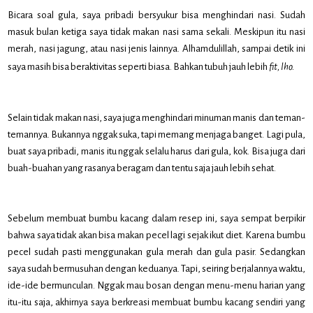
Bicara soal gula, saya pribadi bersyukur bisa menghindari nasi. Sudah
masuk bulan ketiga saya tidak makan nasi sama sekali. Meskipun itu nasi
merah, nasi jagung, atau nasi jenis lainnya. Alhamdulillah, sampai detik ini
saya masih bisa beraktivitas seperti biasa. Bahkan tubuh jauh lebih
fit, lho.
Selain tidak makan nasi, saya juga menghindari minuman manis dan teman-
temannya. Bukannya nggak suka, tapi memang menjaga banget. Lagi pula,
buat saya pribadi, manis itu nggak selalu harus dari gula, kok. Bisa juga dari
buah-buahan yang rasanya beragam dan tentu saja jauh lebih sehat.
Sebelum membuat bumbu kacang dalam resep ini, saya sempat berpikir
bahwa saya tidak akan bisa makan pecel lagi sejak ikut diet. Karena bumbu
pecel sudah pasti menggunakan gula merah dan gula pasir. Sedangkan
saya sudah bermusuhan dengan keduanya. Tapi, seiring berjalannya waktu,
ide-ide bermunculan. Nggak mau bosan dengan menu-menu harian yang
itu-itu saja, akhirnya saya berkreasi membuat bumbu kacang sendiri yang