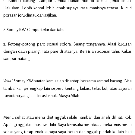
1. Bumbu kacang: Campur semua bahan bumbu kecuali jeruk limau.
Haluskan. Lebih kental lebih enak supaya rasa manisnya terasa. Kucuri
perasan jeruk limau dan sajikan.
2. Somay KW: Campur telur dan tahu.
3. Potong-potong pare sesuai selera. Buang tengahnya. Alasi kukusan
dengan daun pisang. Tata pare di atasnya. Beri isian adonan tahu. Kukus
sampai matang.
Voila!
Somay KW buatan kamu siap disantap bersama sambal kacang. Bisa
tambahkan pelengkap lain seperti kentang kukus, telur, kol, atau sayuran
favoritmu yang lain. Ini asli enak, Masya Allah.
Menu sehat atau menu diet nggak selalu hambar dan aneh dilihat, kok.
Apalagi nggak manusiawi…hihi. Saya berusaha membuat aneka jenis menu
sehat yang tetap enak supaya saya betah dan nggak pindah ke lain hati