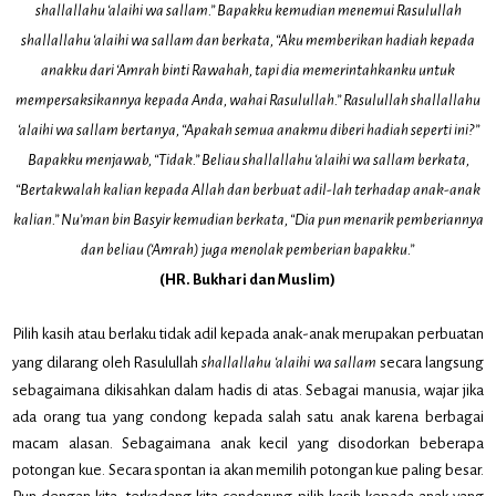
shallallahu ‘alaihi wa sallam.” Bapakku kemudian menemui Rasulullah
shallallahu ‘alaihi wa sallam dan berkata, “Aku memberikan hadiah kepada
anakku dari ‘Amrah binti Rawahah, tapi dia memerintahkanku untuk
mempersaksikannya kepada Anda, wahai Rasulullah.” Rasulullah shallallahu
‘alaihi wa sallam bertanya, “Apakah semua anakmu diberi hadiah seperti ini?”
Bapakku menjawab, “Tidak.” Beliau shallallahu ‘alaihi wa sallam berkata,
“Bertakwalah kalian kepada Allah dan berbuat adil-lah terhadap anak-anak
kalian.” Nu’man bin Basyir kemudian berkata, “Dia pun menarik pemberiannya
dan beliau (‘Amrah) juga menolak pemberian bapakku.”
(HR. Bukhari dan Muslim)
Pilih kasih atau berlaku tidak adil kepada anak-anak merupakan perbuatan
yang dilarang oleh Rasulullah
shallallahu ‘alaihi wa sallam
secara langsung
sebagaimana dikisahkan dalam hadis di atas. Sebagai manusia, wajar jika
ada orang tua yang condong kepada salah satu anak karena berbagai
macam alasan. Sebagaimana anak kecil yang disodorkan beberapa
potongan kue. Secara spontan ia akan memilih potongan kue paling besar.