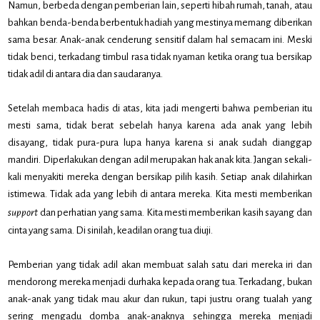
Namun, berbeda dengan pemberian lain, seperti hibah rumah, tanah, atau
bahkan benda-benda berbentuk hadiah yang mestinya memang diberikan
sama besar. Anak-anak cenderung sensitif dalam hal semacam ini. Meski
tidak benci, terkadang timbul rasa tidak nyaman ketika orang tua bersikap
tidak adil di antara dia dan saudaranya.
Setelah membaca hadis di atas, kita jadi mengerti bahwa pemberian itu
mesti sama, tidak berat sebelah hanya karena ada anak yang lebih
disayang, tidak pura-pura lupa hanya karena si anak sudah dianggap
mandiri. Diperlakukan dengan adil merupakan hak anak kita. Jangan sekali-
kali menyakiti mereka dengan bersikap pilih kasih. Setiap anak dilahirkan
istimewa. Tidak ada yang lebih di antara mereka. Kita mesti memberikan
support
dan perhatian yang sama. Kita mesti memberikan kasih sayang dan
cinta yang sama. Di sinilah, keadilan orang tua diuji.
Pemberian yang tidak adil akan membuat salah satu dari mereka iri dan
mendorong mereka menjadi durhaka kepada orang tua. Terkadang, bukan
anak-anak yang tidak mau akur dan rukun, tapi justru orang tualah yang
sering mengadu domba anak-anaknya sehingga mereka menjadi