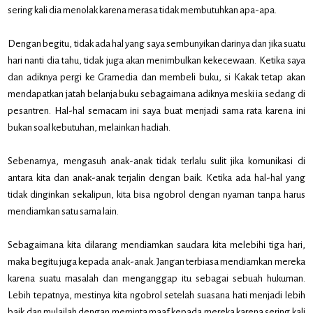
sering kali dia menolak karena merasa tidak membutuhkan apa-apa.
Dengan begitu, tidak ada hal yang saya sembunyikan darinya dan jika suatu
hari nanti dia tahu, tidak juga akan menimbulkan kekecewaan. Ketika saya
dan adiknya pergi ke Gramedia dan membeli buku, si Kakak tetap akan
mendapatkan jatah belanja buku sebagaimana adiknya meski ia sedang di
pesantren. Hal-hal semacam ini saya buat menjadi sama rata karena ini
bukan soal kebutuhan, melainkan hadiah.
Sebenarnya, mengasuh anak-anak tidak terlalu sulit jika komunikasi di
antara kita dan anak-anak terjalin dengan baik. Ketika ada hal-hal yang
tidak dinginkan sekalipun, kita bisa ngobrol dengan nyaman tanpa harus
mendiamkan satu sama lain.
Sebagaimana kita dilarang mendiamkan saudara kita melebihi tiga hari,
maka begitu juga kepada anak-anak. Jangan terbiasa mendiamkan mereka
karena suatu masalah dan menganggap itu sebagai sebuah hukuman.
Lebih tepatnya, mestinya kita ngobrol setelah suasana hati menjadi lebih
baik dan mulailah dengan meminta maaf kepada mereka karena sering kali