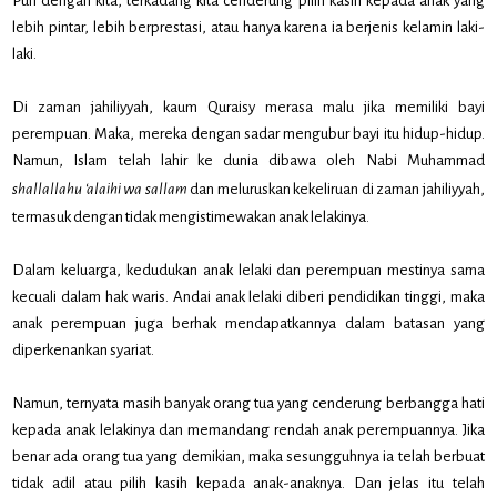
Pun dengan kita, terkadang kita cenderung pilih kasih kepada anak yang
lebih pintar, lebih berprestasi, atau hanya karena ia berjenis kelamin laki-
laki.
Di zaman jahiliyyah, kaum Quraisy merasa malu jika memiliki bayi
perempuan. Maka, mereka dengan sadar mengubur bayi itu hidup-hidup.
Namun, Islam telah lahir ke dunia dibawa oleh Nabi Muhammad
shallallahu ‘alaihi wa sallam
dan meluruskan kekeliruan di zaman jahiliyyah,
termasuk dengan tidak mengistimewakan anak lelakinya.
Dalam keluarga, kedudukan anak lelaki dan perempuan mestinya sama
kecuali dalam hak waris. Andai anak lelaki diberi pendidikan tinggi, maka
anak perempuan juga berhak mendapatkannya dalam batasan yang
diperkenankan syariat.
Namun, ternyata masih banyak orang tua yang cenderung berbangga hati
kepada anak lelakinya dan memandang rendah anak perempuannya. Jika
benar ada orang tua yang demikian, maka sesungguhnya ia telah berbuat
tidak adil atau pilih kasih kepada anak-anaknya. Dan jelas itu telah