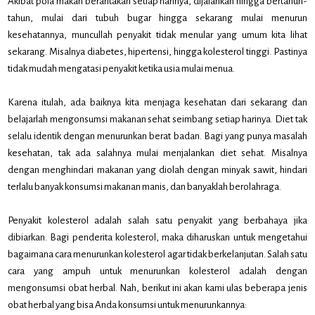
Akibat pola makan berantakan setiap harinya, dijalankan hingga bertahun-
tahun, mulai dari tubuh bugar hingga sekarang mulai menurun
kesehatannya, muncullah penyakit tidak menular yang umum kita lihat
sekarang. Misalnya diabetes, hipertensi, hingga kolesterol tinggi. Pastinya
tidak mudah mengatasi penyakit ketika usia mulai menua.
Karena itulah, ada baiknya kita menjaga kesehatan dari sekarang dan
belajarlah mengonsumsi makanan sehat seimbang setiap harinya. Diet tak
selalu identik dengan menurunkan berat badan. Bagi yang punya masalah
kesehatan, tak ada salahnya mulai menjalankan diet sehat. Misalnya
dengan menghindari makanan yang diolah dengan minyak sawit, hindari
terlalu banyak konsumsi makanan manis, dan banyaklah berolahraga.
Penyakit kolesterol adalah salah satu penyakit yang berbahaya jika
dibiarkan. Bagi penderita kolesterol, maka diharuskan untuk mengetahui
bagaimana cara menurunkan kolesterol agar tidak berkelanjutan. Salah satu
cara yang ampuh untuk menurunkan kolesterol adalah dengan
mengonsumsi obat herbal. Nah, berikut ini akan kami ulas beberapa jenis
obat herbal yang bisa Anda konsumsi untuk menurunkannya: