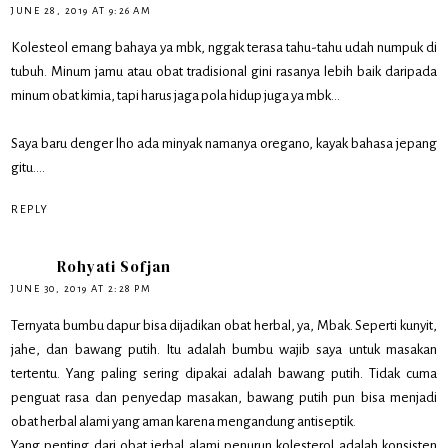
JUNE 28, 2019 AT 9:26 AM
Kolesteol emang bahaya ya mbk, nggak terasa tahu-tahu udah numpuk di
tubuh. Minum jamu atau obat tradisional gini rasanya lebih baik daripada
minum obat kimia, tapi harus jaga pola hidup juga ya mbk...
Saya baru denger lho ada minyak namanya oregano, kayak bahasa jepang
gitu....
REPLY
Rohyati Sofjan
JUNE 30, 2019 AT 2:28 PM
Ternyata bumbu dapur bisa dijadikan obat herbal, ya, Mbak. Seperti kunyit,
jahe, dan bawang putih. Itu adalah bumbu wajib saya untuk masakan
tertentu. Yang paling sering dipakai adalah bawang putih. Tidak cuma
penguat rasa dan penyedap masakan, bawang putih pun bisa menjadi
obat herbal alami yang aman karena mengandung antiseptik.
Yang penting dari obat jerbal alami penurun kolesterol adalah konsisten