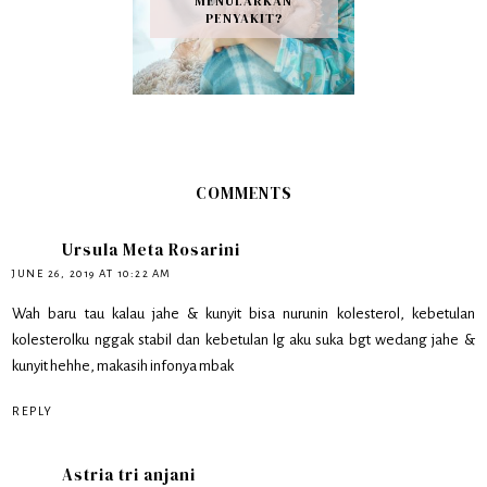
MENULARKAN
PENYAKIT?
COMMENTS
Ursula Meta Rosarini
JUNE 26, 2019 AT 10:22 AM
Wah baru tau kalau jahe & kunyit bisa nurunin kolesterol, kebetulan
kolesterolku nggak stabil dan kebetulan lg aku suka bgt wedang jahe &
kunyit hehhe, makasih infonya mbak
REPLY
Astria tri anjani