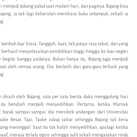
 menjadi tukang pukul saat malam hari, dan paginya Bujang bisa
 Bujang, ia tak lagi keberatan membaca buku setumpuk, sebab ia
g.
tumbuh luar biasa. Tangguh, kuat, tak punya rasa takut, dan yang
 berhasil menyelesaikan pendidikan tinggi hingga ke luar negeri
 begitu bangga padanya. Bukan hanya itu, Bujang juga menjadi
uti oleh semua orang. Dia berlatih dari guru-guru terbaik yang
ng.
 diraih oleh Bujang, satu per satu berita duka menggulung hari
 itu berubah menjadi menyedihkan. Pertama, ketika Mamak
 buruk sampai-sampai dia merobek undangan dari Universitas
auke Besar. Tapi, Tauke cukup sabar sehingga Bujang tak kena
ang meninggal. Saat itu tak kalah menyedihkan, apalagi ketika
f, merasa terlalu egois sehingga sulit sekali mengatakan rindu