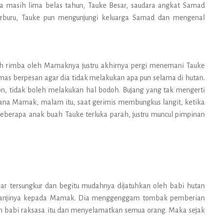
anya masih lima belas tahun, Tauke Besar, saudara angkat Samad
erburu, Tauke pun mengunjungi keluarga Samad dan mengenal
uh rimba oleh Mamaknya justru akhirnya pergi menemani Tauke
as berpesan agar dia tidak melakukan apa pun selama di hutan.
, tidak boleh melakukan hal bodoh. Bujang yang tak mengerti
ana Mamak, malam itu, saat gerimis membungkus langit, ketika
berapa anak buah Tauke terluka parah, justru muncul pimpinan
esar tersungkur dan begitu mudahnya dijatuhkan oleh babi hutan
ar janjinya kepada Mamak. Dia menggenggam tombak pemberian
 babi raksasa itu dan menyelamatkan semua orang. Maka sejak