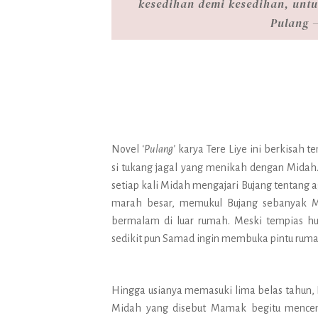
kesedihan demi kesedihan, untu
Pulang 
Novel
‘Pulang’
karya Tere Liye ini berkisah t
si tukang jagal yang menikah dengan Midah
setiap kali Midah mengajari Bujang tentang
marah besar, memukul Bujang sebanyak 
bermalam di luar rumah. Meski tempias h
sedikit pun Samad ingin membuka pintu rum
Hingga usianya memasuki lima belas tahun, 
Midah yang disebut Mamak begitu mencem