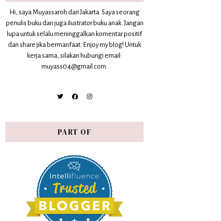
Hi, saya Muyassaroh dari Jakarta. Saya seorang
penulis buku dan juga ilustrator buku anak. Jangan
lupa untuk selalu meninggalkan komentar positif
dan share jika bermanfaat. Enjoy my blog! Untuk
kerja sama, silakan hubungi email:
muyass04@gmail.com.
PART OF