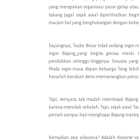
yang merupakan organisasi pasar gelap ata
tukang jagal sejak awal diperlihatkan beg
macam hal yang berghubungan dengan keker
Sayangnya, Tauke Besar tidak sedang ingin m
ingin Bujang_yang begitu genius meski
pendidikan setinggi-tingginya. Sesuatu yan
Muda ingin masa depan keluarga Tong lebih
haruslah berubah demi memenangkan persai
Tapi, ternyata tak mudah membujuk Bujang
karena menolak sekolah. Tapi, sejak awal Ta
pernah sampai hati menghajar Bujang meskip
Kemudian apa solusinya? Adalah Kopong y