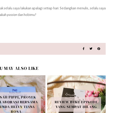
 selalu saya lakukan apalagi setiap hari. Sedangkan menulis, selalu saya
pakah
passion
dan hobimu?
U MAY ALSO LIKE
ISAH PIPPI, PROYEK
LABORASI BERSAMA
REVIEW BUKU EPISODE
UNDA HELVY TIANA
YANG SEMPAT HILANG
ROSA