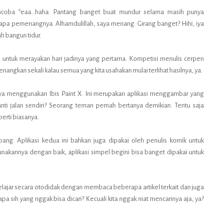
ncoba *eaa…haha. Pantang banget buat mundur selama masih punya
pa pemenangnya. Alhamdulillah, saya menang. Girang banget? Hihi, iya
 bangun tidur.
 untuk merayakan hari jadinya yang pertama. Kompetisi menulis cerpen
angkan sekali kalau semua yang kita usahakan mulai terlihat hasilnya, ya.
aya menggunakan Ibis Paint X. Ini merupakan aplikasi menggambar yang
ti jalan sendiri? Seorang teman pernah bertanya demikian. Tentu saja
perti biasanya.
ang. Aplikasi kedua ini bahkan juga dipakai oleh penulis komik untuk
unakannya dengan baik, aplikasi simpel begini bisa banget dipakai untuk
ajar secara otodidak dengan membaca beberapa artikel terkait dan juga
sih yang nggak bisa dicari? Kecuali kita nggak niat mencarinya aja, ya?