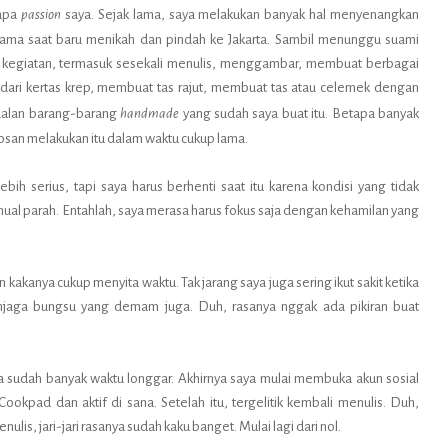
 apa
passion
saya. Sejak lama, saya melakukan banyak hal menyenangkan
utama saat baru menikah dan pindah ke Jakarta. Sambil menunggu suami
 kegiatan, termasuk sesekali menulis, menggambar, membuat berbagai
ari kertas krep, membuat tas rajut, membuat tas atau celemek dengan
jualan barang-barang
handmade
yang sudah saya buat itu. Betapa banyak
 bosan melakukan itu dalam waktu cukup lama.
ih serius, tapi saya harus berhenti saat itu karena kondisi yang tidak
al parah. Entahlah, saya merasa harus fokus saja dengan kehamilan yang
n kakanya cukup menyita waktu. Tak jarang saya juga sering ikut sakit ketika
njaga bungsu yang demam juga. Duh, rasanya nggak ada pikiran buat
a sudah banyak waktu longgar. Akhirnya saya mulai membuka akun sosial
 Cookpad dan aktif di sana. Setelah itu, tergelitik kembali menulis. Duh,
is, jari-jari rasanya sudah kaku banget. Mulai lagi dari nol.