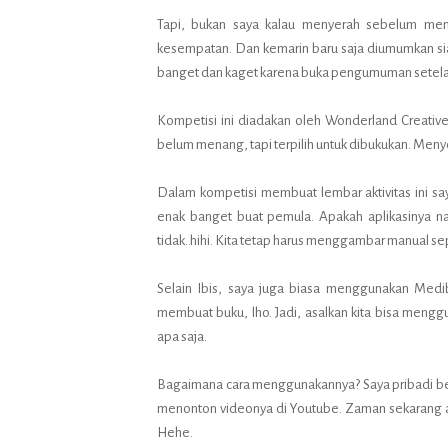
Tapi, bukan saya kalau menyerah sebelum me
kesempatan. Dan kemarin baru saja diumumkan sia
banget dan kaget karena buka pengumuman setelah
Kompetisi ini diadakan oleh Wonderland Creative
belum menang, tapi terpilih untuk dibukukan. Menyen
Dalam kompetisi membuat lembar aktivitas ini s
enak banget buat pemula. Apakah aplikasinya nan
tidak..hihi. Kita tetap harus menggambar manual se
Selain Ibis, saya juga biasa menggunakan Medib
membuat buku, lho. Jadi, asalkan kita bisa mengg
apa saja.
Bagaimana cara menggunakannya? Saya pribadi bel
menonton videonya di Youtube. Zaman sekarang apa 
Hehe.