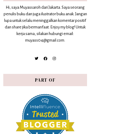
Hi, saya Muyassaroh dari Jakarta. Saya seorang
penulis buku dan juga ilustrator buku anak. Jangan
lupa untuk selalu meninggalkan komentar positif
dan share jika bermanfaat. Enjoy my blog! Untuk
kerja sama, silakan hubungi email:
muyass04@gmail.com.
PART OF