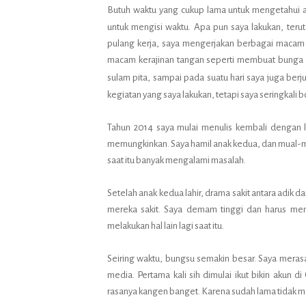
Butuh waktu yang cukup lama untuk mengetahui
untuk mengisi waktu. Apa pun saya lakukan, ter
pulang kerja, saya mengerjakan berbagai macam
macam kerajinan tangan seperti membuat bunga d
sulam pita, sampai pada suatu hari saya juga ber
kegiatan yang saya lakukan, tetapi saya seringkali
Tahun 2014 saya mulai menulis kembali dengan leb
memungkinkan. Saya hamil anak kedua, dan mual-mu
saat itu banyak mengalami masalah.
Setelah anak kedua lahir, drama sakit antara adik da
mereka sakit. Saya demam tinggi dan harus me
melakukan hal lain lagi saat itu.
Seiring waktu, bungsu semakin besar. Saya meras
media. Pertama kali sih dimulai ikut bikin akun di
rasanya kangen banget. Karena sudah lama tidak menul