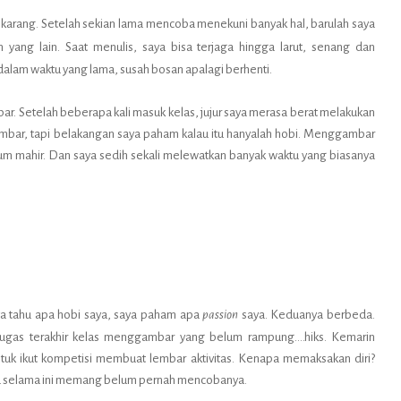
 sekarang. Setelah sekian lama mencoba menekuni banyak hal, barulah saya
 yang lain. Saat menulis, saya bisa terjaga hingga larut, senang dan
 dalam waktu yang lama, susah bosan apalagi berhenti.
 Setelah beberapa kali masuk kelas, jujur saya merasa berat melakukan
mbar, tapi belakangan saya paham kalau itu hanyalah hobi. Menggambar
lum mahir. Dan saya sedih sekali melewatkan banyak waktu yang biasanya
ya tahu apa hobi saya, saya paham apa
passion
saya. Keduanya berbeda.
ugas terakhir kelas menggambar yang belum rampung….hiks. Kemarin
tuk ikut kompetisi membuat lembar aktivitas. Kenapa memaksakan diri?
ena selama ini memang belum pernah mencobanya.