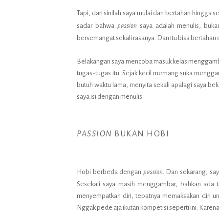
Tapi, dari sinilah saya mulai dan bertahan hingga
sadar bahwa
passion
saya adalah menulis, bukan
bersemangat sekali rasanya. Dan itu bisa bertahan
Belakangan saya mencoba masuk kelas menggambar.
tugas-tugas itu. Sejak kecil memang suka mengga
butuh waktu lama, menyita sekali apalagi saya be
saya isi dengan menulis.
PASSION
BUKAN HOBI
Hobi berbeda dengan
passion
. Dan sekarang, sa
Sesekali saya masih menggambar, bahkan ada t
menyempatkan diri, tepatnya memaksakan diri un
Nggak pede aja ikutan kompetisi seperti ini. Kar