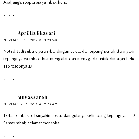
Asal jangan baper aja ya mbak..hehe
REPLY
Aprillia Ekasari
NOVEMBER 10, 2017 AT 3:23 AM
Noted. Jadi sebaiknya perbandingan coklat dan tepungnya lbh dibanyakin
tepungnya ya mbak, biar mengkilat dan menggoda untuk dimakan hehe
TFS resepnya :D
REPLY
Muyassaroh
NOVEMBER 10, 2017 AT 7:01 AM
Terbalik mbak, dibanyakin coklat dan gulanya ketimbang tepungnya... :D.
Sama2 mbak..selamat mencoba..
REPLY