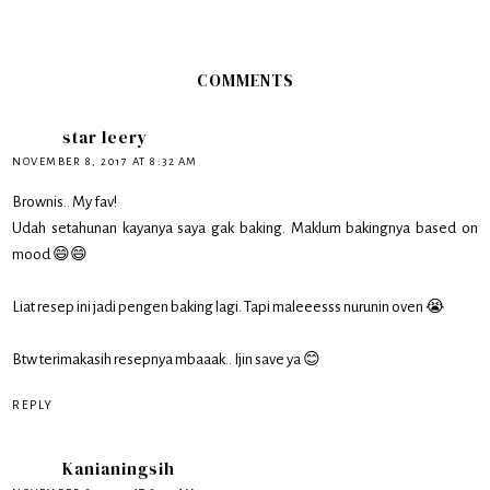
COMMENTS
star leery
NOVEMBER 8, 2017 AT 8:32 AM
Brownis.. My fav!
Udah setahunan kayanya saya gak baking. Maklum bakingnya based on
mood 😄😄
Liat resep ini jadi pengen baking lagi. Tapi maleeesss nurunin oven 😭
Btw terimakasih resepnya mbaaak.. Ijin save ya 😊
REPLY
Kanianingsih