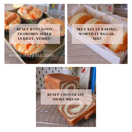
RESEP ROTI SOSIS
IKUT KELAS BAKING,
EKONOMIS SUPER
WORTH IT NGGAK,
LEMBUT, YUMMY!
SIH?
RESEP CHOCOLATE
SWIRL BREAD