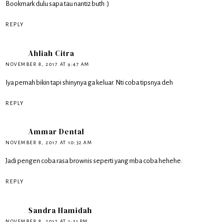
Bookmark dulu sapa tau nanti2 buth :)
REPLY
Ahliah Citra
NOVEMBER 8, 2017 AT 9:47 AM
Iya pernah bikin tapi shinynya ga keluar. Nti coba tipsnya deh
REPLY
Ammar Dental
NOVEMBER 8, 2017 AT 10:32 AM
Jadi pengen coba rasa brownis seperti yang mba coba hehehe.
REPLY
Sandra Hamidah
NOVEMBER 8, 2017 AT 1:31 PM