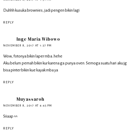
Duhhh kusuka brownies, jadi pengen bikin lagi
REPLY
Inge Maria Wibowo
NOVEMBER 8, 2017 AT 1:37 PM
Wow, fotonya bikin laper mba..hehe
Aku belum pernah bikin kur karena ga punya oven. Semoga suatu hari aku jg
bisa pinter bikin kue kayak mba ya
REPLY
Muyassaroh
NOVEMBER 8, 2017 AT 4:45 PM
Siiaap ^^
REPLY