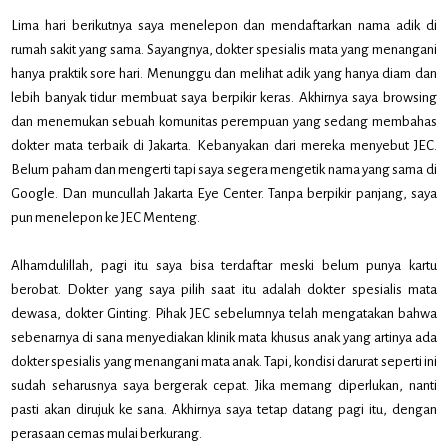
Lima hari berikutnya saya menelepon dan mendaftarkan nama adik di
rumah sakit yang sama. Sayangnya, dokter spesialis mata yang menangani
hanya praktik sore hari. Menunggu dan melihat adik yang hanya diam dan
lebih banyak tidur membuat saya berpikir keras. Akhirnya saya browsing
dan menemukan sebuah komunitas perempuan yang sedang membahas
dokter mata terbaik di Jakarta. Kebanyakan dari mereka menyebut JEC.
Belum paham dan mengerti tapi saya segera mengetik nama yang sama di
Google. Dan muncullah Jakarta Eye Center. Tanpa berpikir panjang, saya
pun menelepon ke JEC Menteng.
Alhamdulillah, pagi itu saya bisa terdaftar meski belum punya kartu
berobat. Dokter yang saya pilih saat itu adalah dokter spesialis mata
dewasa, dokter Ginting. Pihak JEC sebelumnya telah mengatakan bahwa
sebenarnya di sana menyediakan klinik mata khusus anak yang artinya ada
dokter spesialis yang menangani mata anak. Tapi, kondisi darurat seperti ini
sudah seharusnya saya bergerak cepat. Jika memang diperlukan, nanti
pasti akan dirujuk ke sana. Akhirnya saya tetap datang pagi itu, dengan
perasaan cemas mulai berkurang.