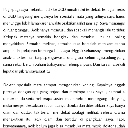
Pagi-pagi saya melarikan adik ke UGD rumah sakit terdekat. Tenaga medis
di UGD langsung merujuknya ke spesialis mata yang artinya saya harus
menunggu lebih lama karena waktu praktik masih 3 jam lagi. Saya menangis
di ruang tunggu. Adik hanya menyusu dan sesekali menangis lalu tertidur.
Kelopak matanya semakin bengkak dan membiru. Itu hal paling
menyakitkan. Semakin melihat, semakin rasa bersalah menikam tanpa
ampun. Ini pelajaran berharga buat saya. Nggak seharusnya mengizinkan
anak-anak bermain tanpa pengawasan orang tua. Belum lagi si sulung yang
sama sekali belum paham bahayanya melempar pasir. Dan itu sama sekali
luput dari pikiran saya saat itu.
Dokter spesialis mata sempat mengerutkan kening. Kayaknya nggak
percaya dengan apa yang terjadi dan menimpa anak saya. 3 sampai 4
dokter muda serta beberapa suster ikutan heboh memegang adik yang
mulai menjerit kesakitan saat matanya dibuka dan dibersihkan. Saya hanya
diam dan duduk, tak berani mendekat apalagi melihat. Selesai drama
menakutkan itu, adik diam dan tertidur di pangkuan saya. Tapi,
kenyataannya, adik belum juga bisa membuka mata meski dokter sudah