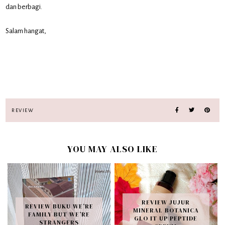
dan berbagi.
Salam hangat,
REVIEW
YOU MAY ALSO LIKE
REVIEW JUJUR
REVIEW BUKU WE’RE
MINERAL BOTANICA
FAMILY BUT WE’RE
GLO IT UP PEPTIDE
STRANGERS