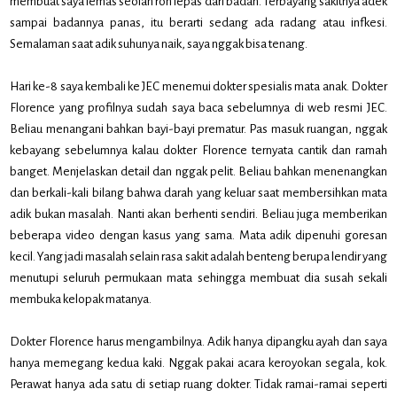
membuat saya lemas seolah roh lepas dari badan. Terbayang sakitnya adek
sampai badannya panas, itu berarti sedang ada radang atau infkesi.
Semalaman saat adik suhunya naik, saya nggak bisa tenang.
Hari ke-8 saya kembali ke JEC menemui dokter spesialis mata anak. Dokter
Florence yang profilnya sudah saya baca sebelumnya di web resmi JEC.
Beliau menangani bahkan bayi-bayi prematur. Pas masuk ruangan, nggak
kebayang sebelumnya kalau dokter Florence ternyata cantik dan ramah
banget. Menjelaskan detail dan nggak pelit. Beliau bahkan menenangkan
dan berkali-kali bilang bahwa darah yang keluar saat membersihkan mata
adik bukan masalah. Nanti akan berhenti sendiri. Beliau juga memberikan
beberapa video dengan kasus yang sama. Mata adik dipenuhi goresan
kecil. Yang jadi masalah selain rasa sakit adalah benteng berupa lendir yang
menutupi seluruh permukaan mata sehingga membuat dia susah sekali
membuka kelopak matanya.
Dokter Florence harus mengambilnya. Adik hanya dipangku ayah dan saya
hanya memegang kedua kaki. Nggak pakai acara keroyokan segala, kok.
Perawat hanya ada satu di setiap ruang dokter. Tidak ramai-ramai seperti