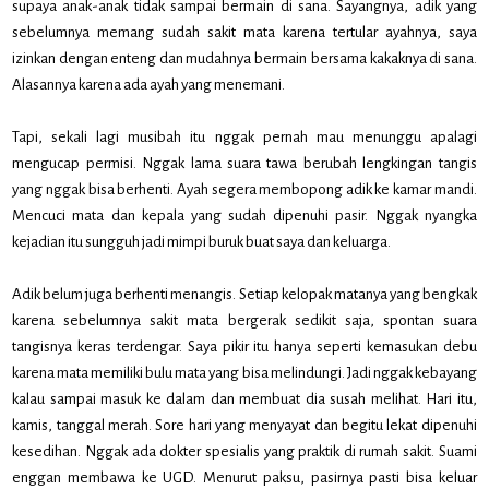
supaya anak-anak tidak sampai bermain di sana. Sayangnya, adik yang
sebelumnya memang sudah sakit mata karena tertular ayahnya, saya
izinkan dengan enteng dan mudahnya bermain bersama kakaknya di sana.
Alasannya karena ada ayah yang menemani.
Tapi, sekali lagi musibah itu nggak pernah mau menunggu apalagi
mengucap permisi. Nggak lama suara tawa berubah lengkingan tangis
yang nggak bisa berhenti. Ayah segera membopong adik ke kamar mandi.
Mencuci mata dan kepala yang sudah dipenuhi pasir. Nggak nyangka
kejadian itu sungguh jadi mimpi buruk buat saya dan keluarga.
Adik belum juga berhenti menangis. Setiap kelopak matanya yang bengkak
karena sebelumnya sakit mata bergerak sedikit saja, spontan suara
tangisnya keras terdengar. Saya pikir itu hanya seperti kemasukan debu
karena mata memiliki bulu mata yang bisa melindungi. Jadi nggak kebayang
kalau sampai masuk ke dalam dan membuat dia susah melihat. Hari itu,
kamis, tanggal merah. Sore hari yang menyayat dan begitu lekat dipenuhi
kesedihan. Nggak ada dokter spesialis yang praktik di rumah sakit. Suami
enggan membawa ke UGD. Menurut paksu, pasirnya pasti bisa keluar