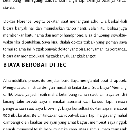
ketimbang memegangi adik sampai nangis tapi akhirnya obatnya keluar
sia-sia.
Dokter Florence begitu cekatan saat menangani adik. Dia berkali-kali
bicara banyak hal dan menjelaskan tanpa henti. Selain itu, beliau juga
memberikan kartu nama dan nomor handphone. Bisa dihubungi sewaktu-
waktu jika dibutuhkan. Saya kira, dialah dokter terbaik yang pernah saya
temui selama ini. Nggak banyak dokter yang bisa senyaman itu bercanda,
bicara dan mengedukasi. Nggak banyak. Langka banget.
BIAYA BEROBAT DI JEC
Alhamdulillah, proses itu berjalan baik. Saya mengambil obat di apotek.
Mengurus administrasi dengan mudah di lantai dasar. Soal biaya? Memang
di JEC biayanya jauh lebih mahal ketimbang rumah sakit lain. Saya sendiri
kurang tahu sebab saya memakai asuransi dari kantor. Tapi, sejauh
pengetahuan saat saya browsing, biaya konsultasi dokter saja mencapai
500 ribu ke atas. Belum tindakan dan obat-obatan. Tapi, harga yang mahal
diimbangi oleh kualitas pelayan yang amat bagus, membuat saya nggak
pernah menyesal telah berkunjung ke sana. Masalahnya, mata termasuk