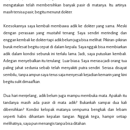
mengatakan telah membersihkan banyak pasir di matanya. Itu artinya
masih tersisa pasir, begitu menurut dokter.
Keesokannya saya kembali membawa adik ke dokter yang sama. Meski
dengan perasaan yang mustahil tenang. Saya sendiri merinding dan
enggan kembali ke dokter tapi adik belum juga bisa melihat. Pikiran-pikiran
buruk melesat begitu cepat di dalam kepala. Saya nggak bisa membiarkan
adik dalam kondisi seburuk ini terlalu lama. Jadi, saya putuskan kembali.
Adegan menyebalkan itu terulang. Luar biasa. Saya merasa jadi orang tua
paling jahat sedunia sebab telah menyakiti putra sendiri. Serasa disayat
sembilu, tanpa ampun saya terus saja menyesali kejadian kemarin yang kini
begitu sulit dimaafkan.
Dua hari menjelang, adik belum juga mampu membuka mata. Apakah itu
tandanya masih ada pasir di mata adik? Bukankah sampai dua kali
dibersihkan? Kondisi kelopak matanya sempurna bengkak dan lebam
seperti habis dihantam kepalan tangan. Nggak tega, hampir setiap
melihatnya, saya pun menangis tanpa bisa ditahan.