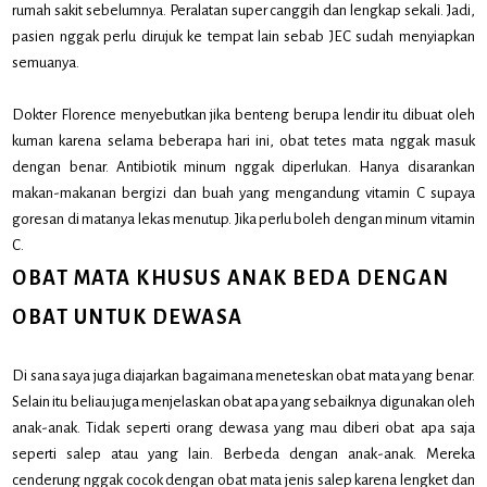
rumah sakit sebelumnya. Peralatan super canggih dan lengkap sekali. Jadi,
pasien nggak perlu dirujuk ke tempat lain sebab JEC sudah menyiapkan
semuanya.
Dokter Florence menyebutkan jika benteng berupa lendir itu dibuat oleh
kuman karena selama beberapa hari ini, obat tetes mata nggak masuk
dengan benar. Antibiotik minum nggak diperlukan. Hanya disarankan
makan-makanan bergizi dan buah yang mengandung vitamin C supaya
goresan di matanya lekas menutup. Jika perlu boleh dengan minum vitamin
C.
OBAT MATA KHUSUS ANAK BEDA DENGAN
OBAT UNTUK DEWASA
Di sana saya juga diajarkan bagaimana meneteskan obat mata yang benar.
Selain itu beliau juga menjelaskan obat apa yang sebaiknya digunakan oleh
anak-anak. Tidak seperti orang dewasa yang mau diberi obat apa saja
seperti salep atau yang lain. Berbeda dengan anak-anak. Mereka
cenderung nggak cocok dengan obat mata jenis salep karena lengket dan