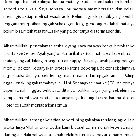
Beberapa hari setelahnya, kedua matanya sudah membaik dan kembali
seperti sedia kala. Saya sebagai ibu merasa amat bersalah dan selalu
menangis setiap melihat wajah adik. Belum lagi sikap adik yang seolah
enggan merepotkan, nggak suka digendong-gendong padahal matanya
belum bisa melihat saat itu, sakit yang dideritanya dia terima sendiri.
Alhamdulillah, pengalaman terbaik yang saya rasakan ketika berobat ke
Jakarta Eye Center. Ayah yang waktu itu ikut periksa mata sebab sembab di
matanya nggak hilang-hilang, ikutan happy. Biasanya ayah jarang banget
memuji dokter. Kebanyakan protes karena beberapa dokter sebelumnya
nggak suka ditanya, cenderung marah-marah dan nggak ramah. Paling
nggak enak, nggak ramahnya ini. Hihi. Sedangkan saat ke JEC, dokternya
super ramah, nggak pelit saat ditanya, bahkan saya yang sebelumnya
sempat membawa catatan pertanyaan jadi urung bicara karena dokter
Florence sudah menjabarkan semua.
Alhamdulillah, semoga kejadian seperti ini nggak akan terulang lagi di lain
waktu. Insya Allah anak-anak dan kami bisa sehat, menikmati kebersamaan
dan ingat selalu bahwa anak-anak selalu butuh kita sebagai teman bermain