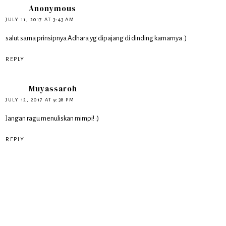
Anonymous
JULY 11, 2017 AT 3:43 AM
salut sama prinsipnya Adhara yg dipajang di dinding kamarnya :)
REPLY
Muyassaroh
JULY 12, 2017 AT 9:38 PM
Jangan ragu menuliskan mimpi! :)
REPLY