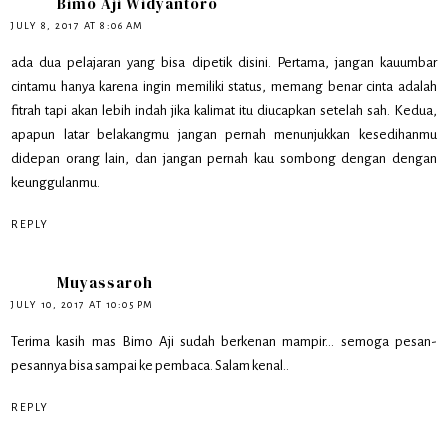
Bimo Aji Widyantoro
JULY 8, 2017 AT 8:06 AM
ada dua pelajaran yang bisa dipetik disini. Pertama, jangan kauumbar
cintamu hanya karena ingin memiliki status, memang benar cinta adalah
fitrah tapi akan lebih indah jika kalimat itu diucapkan setelah sah. Kedua,
apapun latar belakangmu jangan pernah menunjukkan kesedihanmu
didepan orang lain, dan jangan pernah kau sombong dengan dengan
keunggulanmu.
REPLY
Muyassaroh
JULY 10, 2017 AT 10:05 PM
Terima kasih mas Bimo Aji sudah berkenan mampir... semoga pesan-
pesannya bisa sampai ke pembaca. Salam kenal..
REPLY