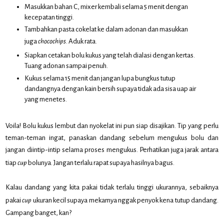
Masukkan bahan C, mixer kembali selama 5 menit dengan
kecepatan tinggi.
Tambahkan pasta cokelat ke dalam adonan dan masukkan
juga
chocochips
. Aduk rata.
Siapkan cetakan bolu kukus yang telah dialasi dengan kertas.
Tuang adonan sampai penuh.
Kukus selama 15 menit dan jangan lupa bungkus tutup
dandangnya dengan kain bersih supaya tidak ada sisa uap air
yang menetes.
Voila! Bolu kukus lembut dan nyokelat ini pun siap disajikan. Tip yang perlu
teman-teman ingat, panaskan dandang sebelum mengukus bolu dan
jangan diintip-intip selama proses mengukus. Perhatikan juga jarak antara
tiap
cup
bolunya. Jangan terlalu rapat supaya hasilnya bagus.
Kalau dandang yang kita pakai tidak terlalu tinggi ukurannya, sebaiknya
pakai
cup
ukuran kecil supaya mekarnya nggak penyok kena tutup dandang.
Gampang banget, kan?