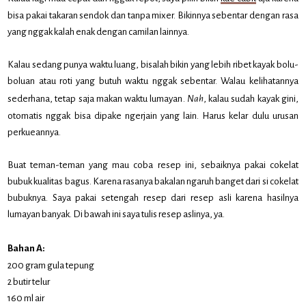
bisa pakai takaran sendok dan tanpa mixer. Bikinnya sebentar dengan rasa
yang nggak kalah enak dengan camilan lainnya.
Kalau sedang punya waktu luang, bisalah bikin yang lebih ribet kayak bolu-
boluan atau roti yang butuh waktu nggak sebentar. Walau kelihatannya
sederhana, tetap saja makan waktu lumayan.
Nah
, kalau sudah kayak gini,
otomatis nggak bisa dipake ngerjain yang lain. Harus kelar dulu urusan
perkueannya.
Buat teman-teman yang mau coba resep ini, sebaiknya pakai cokelat
bubuk kualitas bagus. Karena rasanya bakalan ngaruh banget dari si cokelat
bubuknya. Saya pakai setengah resep dari resep asli karena hasilnya
lumayan banyak. Di bawah ini saya tulis resep aslinya, ya.
Bahan A:
200 gram gula tepung
2 butir telur
160 ml air