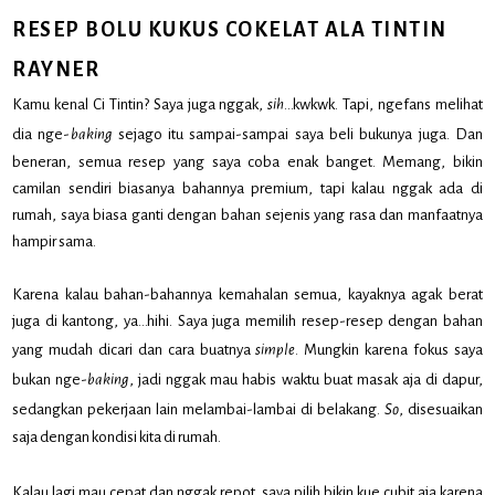
RESEP BOLU KUKUS COKELAT ALA TINTIN
RAYNER
Kamu kenal Ci Tintin? Saya juga nggak,
sih
…kwkwk. Tapi, ngefans melihat
dia nge-
baking
sejago itu sampai-sampai saya beli bukunya juga. Dan
beneran, semua resep yang saya coba enak banget. Memang, bikin
camilan sendiri biasanya bahannya premium, tapi kalau nggak ada di
rumah, saya biasa ganti dengan bahan sejenis yang rasa dan manfaatnya
hampir sama.
Karena kalau bahan-bahannya kemahalan semua, kayaknya agak berat
juga di kantong, ya…hihi. Saya juga memilih resep-resep dengan bahan
yang mudah dicari dan cara buatnya
simple
. Mungkin karena fokus saya
bukan nge-
baking
, jadi nggak mau habis waktu buat masak aja di dapur,
sedangkan pekerjaan lain melambai-lambai di belakang.
So
, disesuaikan
saja dengan kondisi kita di rumah.
Kalau lagi mau cepat dan nggak repot, saya pilih bikin
kue cubit
aja karena