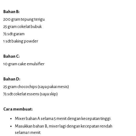
Bahan B:
200 gram tepung terigu
25 gram cokelat bubuk
½ sdt garam
1 sdt baking powder
Bahan C:
10 gram cake emulsifier
Bahan D:
25 gram chocochips (saya pakai mesis)
½ sdt cokelat essens (saya skip)
Cara membuat:
Mixer bahan A selama 5 menit dengan kecepatan tinggi.
Masukkan bahan B, mixer lagi dengan kecepatan rendah
selama 1 menit.