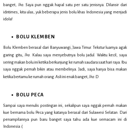
banget,
lho
. Saya pun nggak hapal satu per satu jenisnya. Dilansir dari
idntimes, kita ulas, yuk beberapa jenis bolu khas Indonesia yang menjadi
idola!
BOLU KLEMBEN
Bolu Klemben berasal dari Banyuwangi, Jawa Timur. Tekstur luarnya agak
garing gitu,
lho
. Kalau saya menyebutnya bolu jadul. Waktu kecil, saya
sering makan bolu ini ketika berkunjung ke rumah saudara saat hari raya. Ibu
saya nggak pernah bikin atau membelinya. Jadi, saya hanya bisa makan
ketika bertamu ke rumah orang. Asli ini enak banget,
lho
:D
BOLU PECA
Sampai saya menulis postingan ini, sekalipun saya nggak pernah makan
kue bernama bolu Peca yang katanya berasal dari Sulawesi Selatan. Dari
penampilannya pun baru banget saya tahu ada kue semacam ini di
Indonesia :(