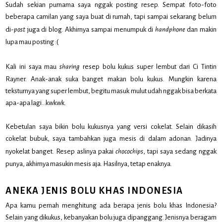
Sudah sekian purnama saya nggak posting resep. Sempat foto-foto
beberapa camilan yang saya buat di rumah, tapi sampai sekarang belum
di-
post
juga di blog. Akhirnya sampai menumpuk di
handphone
dan makin
lupa mau posting :(
Kali ini saya mau
sharing
resep bolu kukus super lembut dari Ci Tintin
Rayner. Anak-anak suka banget makan bolu kukus. Mungkin karena
teksturnya yang super lembut, begitu masuk mulut udah nggak bisa berkata
apa-apa lagi…kwkwk.
Kebetulan saya bikin bolu kukusnya yang versi cokelat. Selain dikasih
cokelat bubuk, saya tambahkan juga mesis di dalam adonan. Jadinya
nyokelat banget. Resep aslinya pakai
chocochips
, tapi saya sedang nggak
punya, akhirnya masukin mesis aja. Hasilnya, tetap enaknya.
ANEKA JENIS BOLU KHAS INDONESIA
Apa kamu pernah menghitung ada berapa jenis bolu khas Indonesia?
Selain yang dikukus, kebanyakan bolu juga dipanggang. Jenisnya beragam