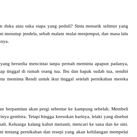
n duka atau suka siapa yang peduli? Sinta menarik selimut yang
mi menutup jendela, sebab malam mulai menjemput, dan masa lalu
nnya.
i yang bersedia mencintai tanpa pernah meminta apapun padanya,
ap tinggal di rumah orang tua. Ibu dan bapak sudah tua, sendiri
ta meminta Rendi untuk ikut tinggal setelah pernikahan mereka
g dan berpamitan akan pergi sebentar ke kampung sebelah. Membeli
nya gembira. Tetapi hingga keesokan harinya, lelaki yang disebut
li. Keluarga kalang kabut menanti, mencari ke sana dan ke sini.
i ini tentang pernikahan dan resepi yang akan kehilangan mempelai