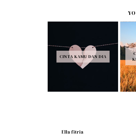
YO
CINTA KAMU DAN DIA
K
Ella fitria