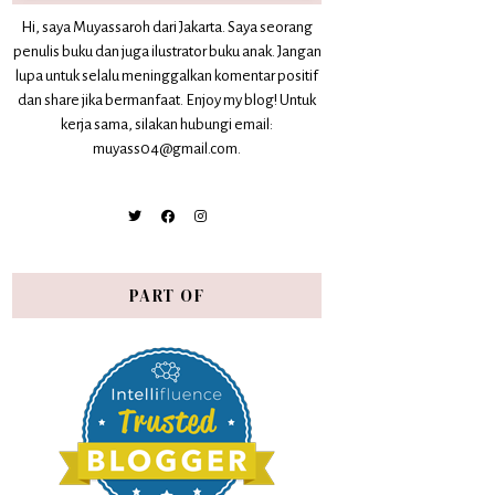
Hi, saya Muyassaroh dari Jakarta. Saya seorang
penulis buku dan juga ilustrator buku anak. Jangan
lupa untuk selalu meninggalkan komentar positif
dan share jika bermanfaat. Enjoy my blog! Untuk
kerja sama, silakan hubungi email:
muyass04@gmail.com.
PART OF