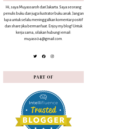
Hi, saya Muyassaroh dari Jakarta. Saya seorang
penulis buku dan juga ilustrator buku anak. Jangan
lupa untuk selalu meninggalkan komentar positif
dan share jika bermanfaat. Enjoy my blog! Untuk
kerja sama, silakan hubungi email:
muyass04@gmail.com.
PART OF