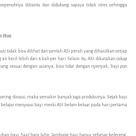
 sepenuhnya dibantu dan didukung supaya tidak stres sehingga
 Hati
 tidak bisa dilihat dari jumlah ASI perah yang dihasilkan setiap
air kecil lebih dari 6 kali per hari. Selain itu, ASI dikatakan cukup
ang sesuai dengan usianya, bisa tidur dengan nyenyak, bayi pun
sering disusui, maka semakin banyak juga produksinya. Sejak bayi
h belajar menyusui bayi meski ASI belum keluar pada hari pertama
an bayi. Saat baru lahir, lambung bayi hanya sebesar kelereng,