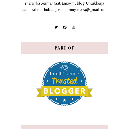
share jika bermanfaat. Enjoy my blog! Untuk kerja
sama, silakan hubungi email: muyass04@gmail.com.
PART OF