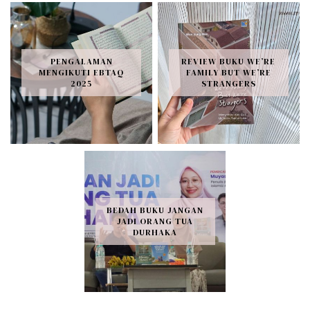
PENGALAMAN
REVIEW BUKU WE’RE
MENGIKUTI EBTAQ
FAMILY BUT WE’RE
2025
STRANGERS
BEDAH BUKU JANGAN
JADI ORANG TUA
DURHAKA