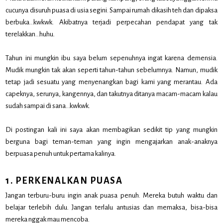
cucunya disuruh puasa di usia segini. Sampai rumah dikasih teh dan dipaksa
berbuka…kwkwk. Akibatnya terjadi perpecahan pendapat yang tak
terelakkan…huhu.
Tahun ini mungkin ibu saya belum sepenuhnya ingat karena demensia.
Mudik mungkin tak akan seperti tahun-tahun sebelumnya. Namun, mudik
tetap jadi sesuatu yang menyenangkan bagi kami yang merantau. Ada
capeknya, serunya, kangennya, dan takutnya ditanya macam-macam kalau
sudah sampai di sana…kwkwk.
Di postingan kali ini saya akan membagikan sedikit tip yang mungkin
berguna bagi teman-teman yang ingin mengajarkan anak-anaknya
berpuasa penuh untuk pertama kalinya.
1. PERKENALKAN PUASA
Jangan terburu-buru ingin anak puasa penuh. Mereka butuh waktu dan
belajar terlebih dulu. Jangan terlalu antusias dan memaksa, bisa-bisa
mereka nggak mau mencoba.