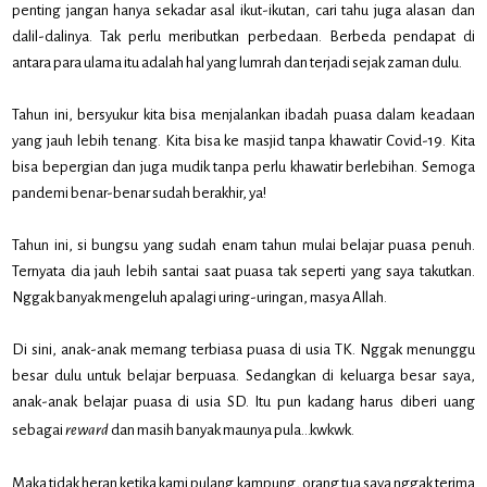
penting jangan hanya sekadar asal ikut-ikutan, cari tahu juga alasan dan
dalil-dalinya. Tak perlu meributkan perbedaan. Berbeda pendapat di
antara para ulama itu adalah hal yang lumrah dan terjadi sejak zaman dulu.
Tahun ini, bersyukur kita bisa menjalankan ibadah puasa dalam keadaan
yang jauh lebih tenang. Kita bisa ke masjid tanpa khawatir Covid-19. Kita
bisa bepergian dan juga mudik tanpa perlu khawatir berlebihan. Semoga
pandemi benar-benar sudah berakhir, ya!
Tahun ini, si bungsu yang sudah enam tahun mulai belajar puasa penuh.
Ternyata dia jauh lebih santai saat puasa tak seperti yang saya takutkan.
Nggak banyak mengeluh apalagi uring-uringan, masya Allah.
Di sini, anak-anak memang terbiasa puasa di usia TK. Nggak menunggu
besar dulu untuk belajar berpuasa. Sedangkan di keluarga besar saya,
anak-anak belajar puasa di usia SD. Itu pun kadang harus diberi uang
sebagai
reward
dan masih banyak maunya pula...kwkwk.
Maka tidak heran ketika kami pulang kampung, orang tua saya nggak terima