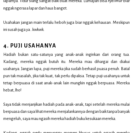
laparnya. Tidur siang sangat baik buat mereka. Lumayan bisa
nyelimur
biar
nggak ngerasa lapar dan haus banget.
Usahakan jangan main terlalu heboh juga biar nggak kehausan. Meskipun
ini susah juga ya…kwkwk.
4. PUJI USAHANYA
Hadiah bukan satu-satunya yang anak-anak inginkan dari orang tua.
Kadang, mereka nggak butuh itu. Mereka mau dihargai dan diakui
usahanya. Jangan lupa, puji mereka jika sudah berhasil puasa penuh. Batal
pun tak masalah, jika tak kuat, tak perlu dipaksa. Tetap puji usahanya untuk
tetap berpuasa di saat anak-anak lain mungkin nggak berpuasa. Mereka
hebat, lho!
Saya tidak menjanjikan hadiah pada anak-anak, tapi setelah mereka mulai
berpuasa dan saya lihat mereka menjalankannya dengan baik tanpa banyak
mengeluh, saya mau ngasih mereka hadiah buku kesukaan mereka.
Kadang, nggak perlu menunggu momen khusus untuk ngasih mereka